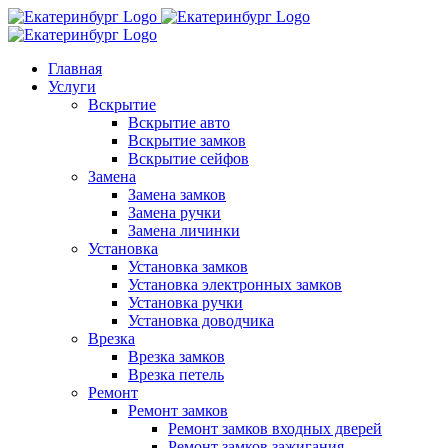
Skip
to
content
Главная
Услуги
Вскрытие
Вскрытие авто
Вскрытие замков
Вскрытие сейфов
Замена
Замена замков
Замена ручки
Замена личинки
Установка
Установка замков
Установка электронных замков
Установка ручки
Установка доводчика
Врезка
Врезка замков
Врезка петель
Ремонт
Ремонт замков
Ремонт замков входных дверей
Ремонт замков зажигания