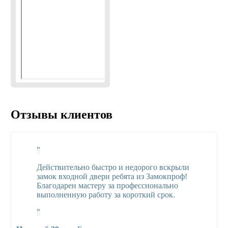
For privacy reasons YouTube needs your permission to be loade
I Accept
Отзывы клиентов
Действительно быстро и недорого вскрыли
замок входной двери ребята из Замокпроф!
Благодарен мастеру за профессионально
выполненную работу за короткий срок.