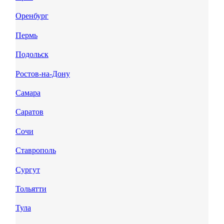
Оренбург
Пермь
Подольск
Ростов-на-Дону
Самара
Саратов
Сочи
Ставрополь
Сургут
Тольятти
Тула